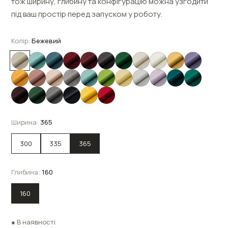
тож ширину, глибину та конфігурацію можна узгодити
під ваш простір перед запуском у роботу.
Колір
:
Бежевий
Ширина
:
365
300
335
365
Глибина
:
160
160
● В наявності