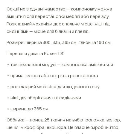
Секції не з’єднані намертво — компоновку можна
змінити після перестановки меблів або переїзду.
Розкладний механізм дає спальне місце, ніші під
сидіннями — місце для білизни й пледів.
Розміри: ширина 300, 335, 365 см, глибина 160 см.
Переваги дивана Roxen LS:
• три незалежні модулі — компоновка змінюється
• пряма, кутова або острівна розстановка
• розкладний механізм для щоденного сну
• ніші для зберігання під сидіннями
• ширина до 365 см
Оббивка — понад 25 тканин на вибір: рогожка, велюр,
шеніл, мікрофібра, екошкіра. Це власне виробництво,