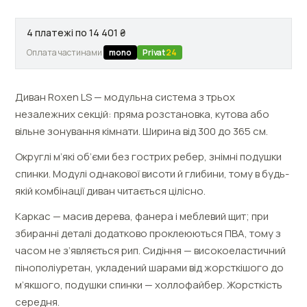
4 платежі по 14 401 ₴
Оплата частинами
mono
Privat
24
Диван Roxen LS — модульна система з трьох
незалежних секцій: пряма розстановка, кутова або
вільне зонування кімнати. Ширина від 300 до 365 см.
Округлі м’які об’єми без гострих ребер, знімні подушки
спинки. Модулі однакової висоти й глибини, тому в будь-
якій комбінації диван читається цілісно.
Каркас — масив дерева, фанера і меблевий щит; при
збиранні деталі додатково проклеюються ПВА, тому з
часом не з’являється рип. Сидіння — високоеластичний
пінополіуретан, укладений шарами від жорсткішого до
м’якшого, подушки спинки — холлофайбер. Жорсткість
середня.