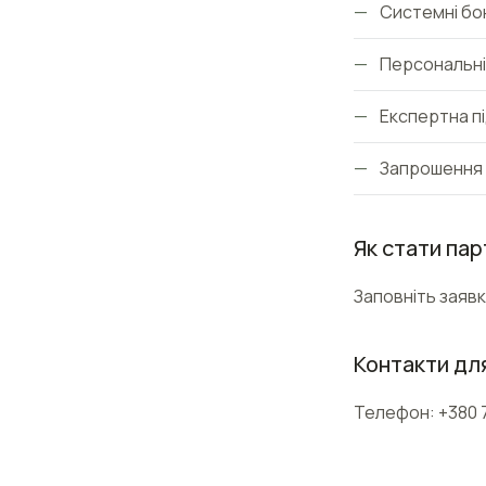
—
Системні бо
—
Персональні 
—
Експертна пі
—
Запрошення 
Як стати па
Заповніть заявк
Контакти дл
Телефон: +380 7