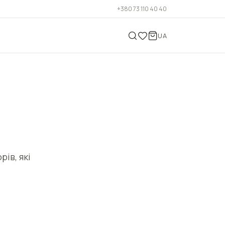
+380 73 110 40 40
UA
ів, які