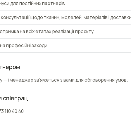
нуси для постійних партнерів
консультації щодо тканин, моделей, матеріалів і доставк
дтримка на всіх етапах реалізації проєкту
на професійні заходи
ртнером
у — і менеджер зв’яжеться з вами для обговорення умов.
я співпраці
3 110 40 40