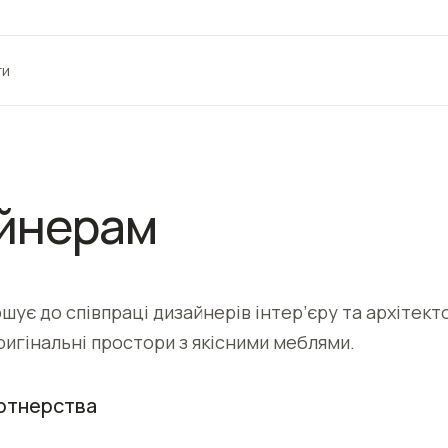
ти
йнерам
шує до співпраці дизайнерів інтер’єру та архітектор
игінальні простори з якісними меблями.
ртнерства