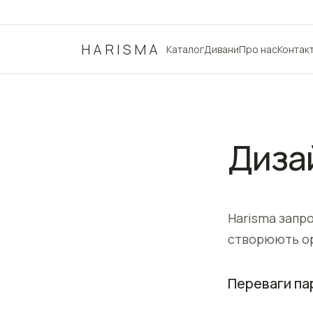
HARISMA
Каталог
Дивани
Про нас
Контак
Диза
Harisma запро
створюють ор
Переваги па