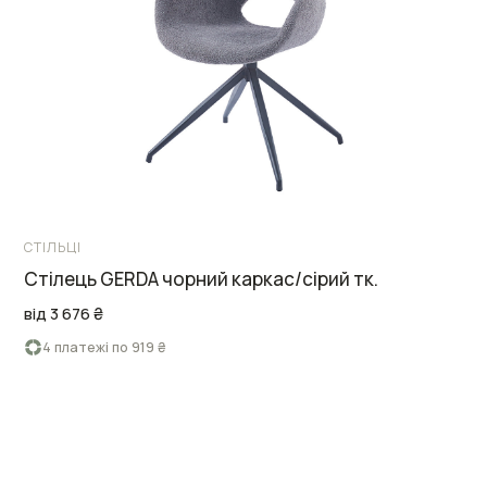
СТІЛЬЦІ
Стілець GERDA чорний каркас/сірий тк.
від 3 676 ₴
4 платежі по 919 ₴