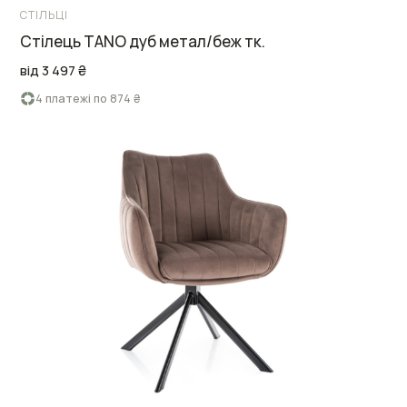
СТІЛЬЦІ
Cтілець TANO дуб метал/беж тк.
від 3 497 ₴
4 платежі по 874 ₴