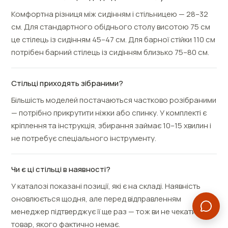
Комфортна різниця між сидінням і стільницею — 28–32
см. Для стандартного обіднього столу висотою 75 см
це стілець із сидінням 45–47 см. Для барної стійки 110 см
потрібен барний стілець із сидінням близько 75–80 см.
Стільці приходять зібраними?
Більшість моделей постачаються частково розібраними
— потрібно прикрутити ніжки або спинку. У комплекті є
кріплення та інструкція, збирання займає 10–15 хвилин і
не потребує спеціального інструменту.
Чи є ці стільці в наявності?
У каталозі показані позиції, які є на складі. Наявність
оновлюється щодня, але перед відправленням
менеджер підтверджує її ще раз — тож ви не чекатимете
товар, якого фактично немає.