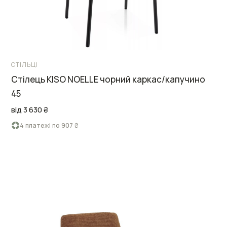
СТІЛЬЦІ
Стілець KISO NOELLE чорний каркас/капучино
45
від 3 630 ₴
4 платежі по 907 ₴