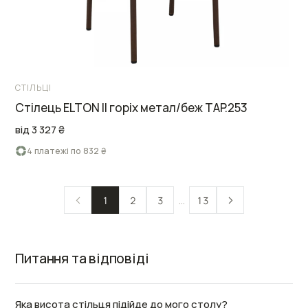
СТІЛЬЦІ
Стілець ELTON II горіх метал/беж TAP.253
від 3 327 ₴
4 платежі по 832 ₴
…
1
2
3
13
Питання та відповіді
Яка висота стільця підійде до мого столу?