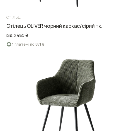
СТІЛЬЦІ
Cтілець OLIVER чорний каркас/сірий тк.
від 3 485 ₴
4 платежі по 871 ₴