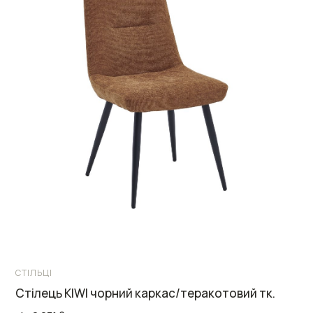
СТІЛЬЦІ
Стілець KIWI чорний каркас/теракотовий тк.