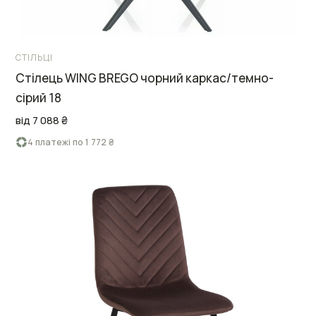
СТІЛЬЦІ
Стілець WING BREGO чорний каркас/темно-
сірий 18
від 7 088 ₴
4 платежі по 1 772 ₴