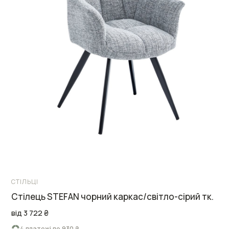
СТІЛЬЦІ
Cтілець STEFAN чорний каркас/світло-сірий тк.
від 3 722 ₴
4 платежі по 930 ₴