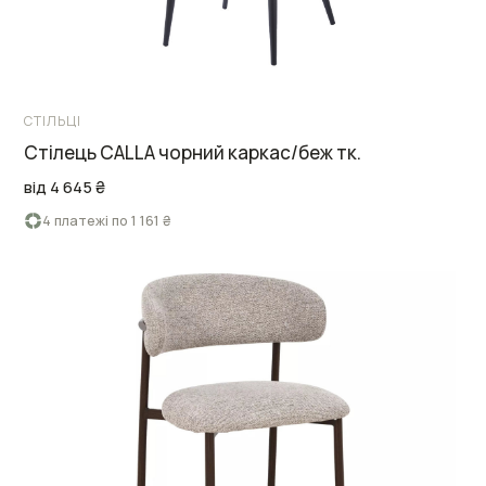
СТІЛЬЦІ
Стілець CALLA чорний каркас/беж тк.
від 4 645 ₴
4 платежі по 1 161 ₴