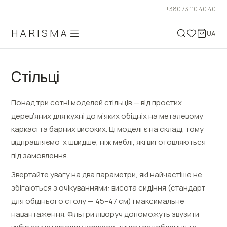
+380 73 110 40 40
HARISMA
UA
Стільці
Понад три сотні моделей стільців — від простих
дерев’яних для кухні до м’яких обідніх на металевому
каркасі та барних високих. Ці моделі є на складі, тому
відправляємо їх швидше, ніж меблі, які виготовляються
під замовлення.
Звертайте увагу на два параметри, які найчастіше не
збігаються з очікуваннями: висота сидіння (стандарт
для обіднього столу — 45–47 см) і максимальне
навантаження. Фільтри ліворуч допоможуть звузити