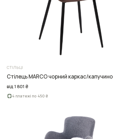
СТІЛЬЦІ
Стілець MARCO чорний каркас/капучино
від 1 801 ₴
4 платежі по 450 ₴