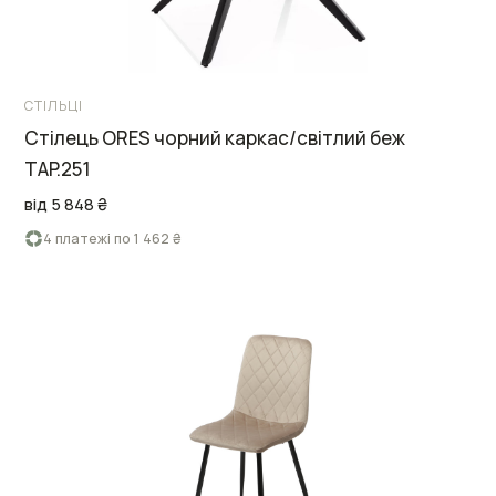
СТІЛЬЦІ
Стілець ORES чорний каркас/світлий беж
TAP.251
від 5 848 ₴
4 платежі по 1 462 ₴