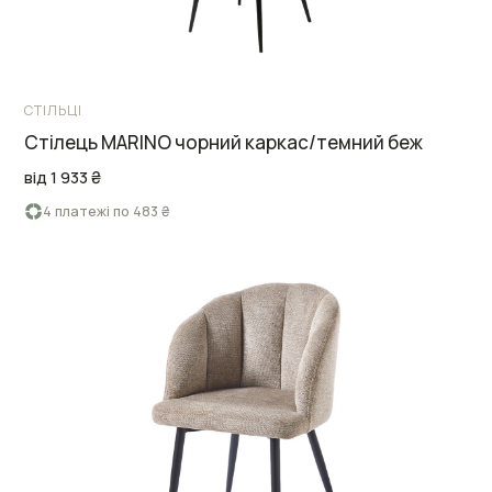
СТІЛЬЦІ
Стілець MARINO чорний каркас/темний беж
від 1 933 ₴
4 платежі по 483 ₴