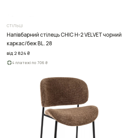
СТІЛЬЦІ
Напівбарний стілець CHIC H-2 VELVET чорний
каркас/беж BL. 28
від 2 824 ₴
4 платежі по 706 ₴