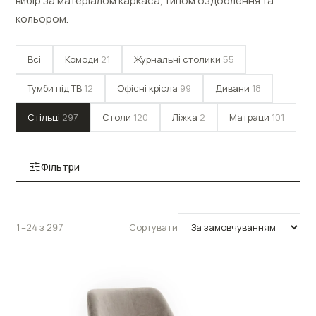
вибір за матеріалом каркаса, типом оздоблення та
кольором.
Всі
Комоди
21
Журнальні столики
55
Тумби під ТВ
12
Офісні крісла
99
Дивани
18
Стільці
297
Столи
120
Ліжка
2
Матраци
101
Фільтри
1–24 з 297
Сортувати