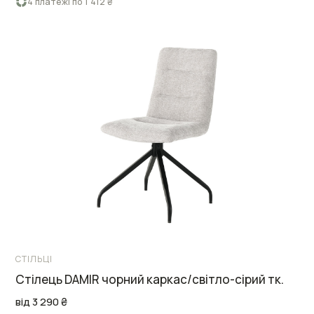
4 платежі по 1 412 ₴
СТІЛЬЦІ
Стілець DAMIR чорний каркас/світло-сірий тк.
від 3 290 ₴