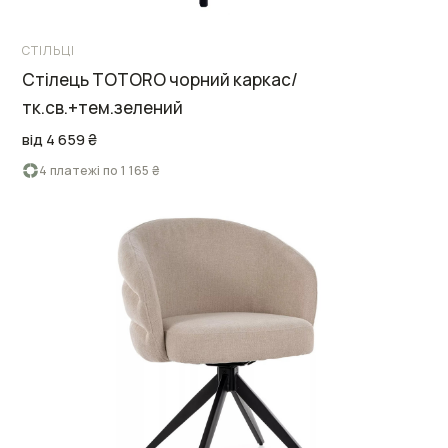
СТІЛЬЦІ
Стілець TOTORO чорний каркас/
тк.св.+тем.зелений
від 4 659 ₴
4 платежі по 1 165 ₴