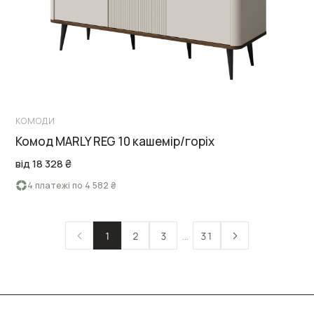
КОМОДИ
Комод MARLY REG 10 кашемір/горіх
від 18 328 ₴
4 платежі по 4 582 ₴
…
1
2
3
31