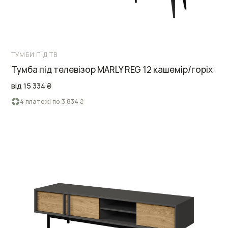
ТУМБИ ПІД ТВ
Тумба під телевізор MARLY REG 12 кашемір/горіх
від 15 334 ₴
4 платежі по 3 834 ₴