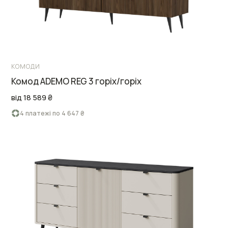
КОМОДИ
Комод ADEMO REG 3 горіх/горіх
від 18 589 ₴
4 платежі по 4 647 ₴