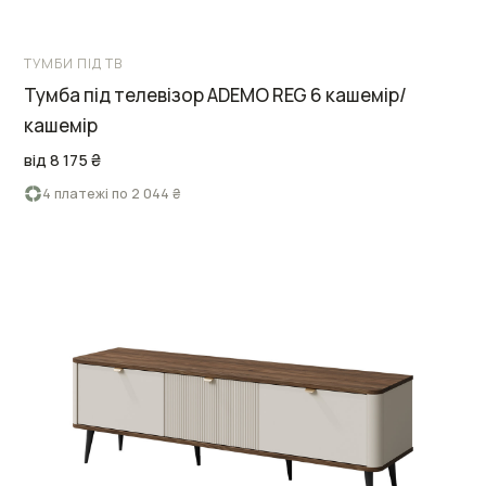
ТУМБИ ПІД ТВ
Тумба під телевізор ADEMO REG 6 кашемір/
кашемір
від 8 175 ₴
4 платежі по 2 044 ₴