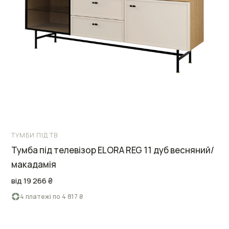
ТУМБИ ПІД ТВ
Тумба під телевізор ELORA REG 11 дуб весняний/
макадамія
від 19 266 ₴
4 платежі по 4 817 ₴