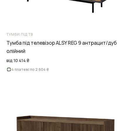
ТУМБИ ПІД ТВ
Тумба під телевізор ALSY REG 9 антрацит/дуб
олійний
від 10 414 ₴
4 платежі по 2 604 ₴