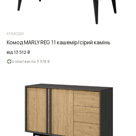
КОМОДИ
Комод MARLY REG 11 кашемір/сірий камінь
від 13 512 ₴
4 платежі по 3 378 ₴