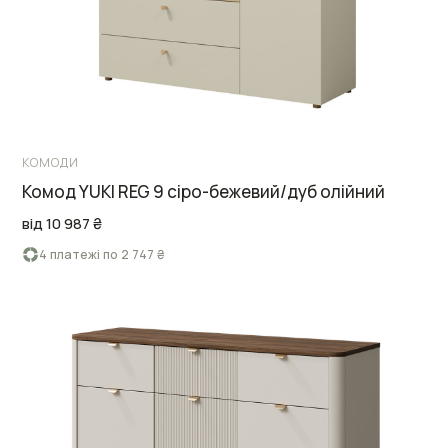
КОМОДИ
Комод YUKI REG 9 сіро-бежевий/дуб олійний
від 10 987 ₴
4 платежі по 2 747 ₴