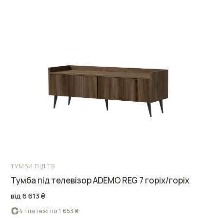
ТУМБИ ПІД ТВ
Тумба під телевізор ADEMO REG 7 горіх/горіх
від 6 613 ₴
4 платежі по 1 653 ₴