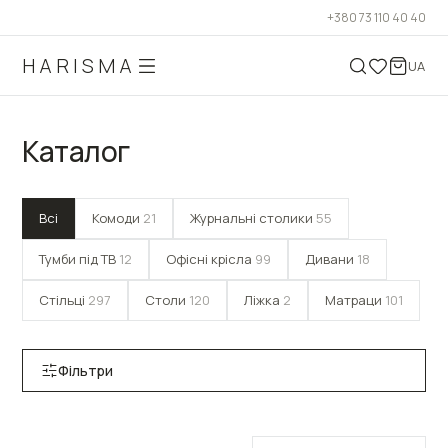
+380 73 110 40 40
HARISMA
UA
Каталог
Всі
Комоди
21
Журнальні столики
55
Тумби під ТВ
12
Офісні крісла
99
Дивани
18
Стільці
297
Столи
120
Ліжка
2
Матраци
101
Фільтри