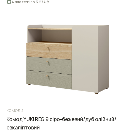
4 платежі по 3 274 ₴
КОМОДИ
Комод YUKI REG 9 сіро-бежевий/дуб олійний/
евкаліптовий