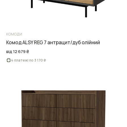
КОМОДИ
Комод ALSY REG 7 антрацит/дуб олійний
від 12 679 ₴
4 платежі по 3 170 ₴