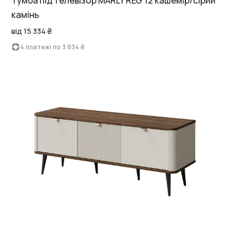
Тумба під телевізор MARLY REG 12 кашемір/сірий
камінь
від 15 334 ₴
4 платежі по 3 834 ₴