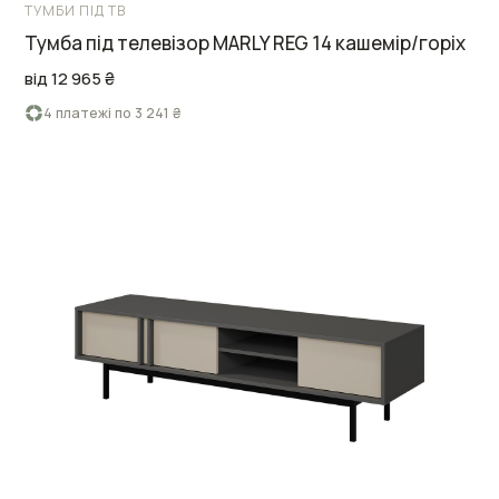
ТУМБИ ПІД ТВ
Тумба під телевізор MARLY REG 14 кашемір/горіх
від 12 965 ₴
4 платежі по 3 241 ₴