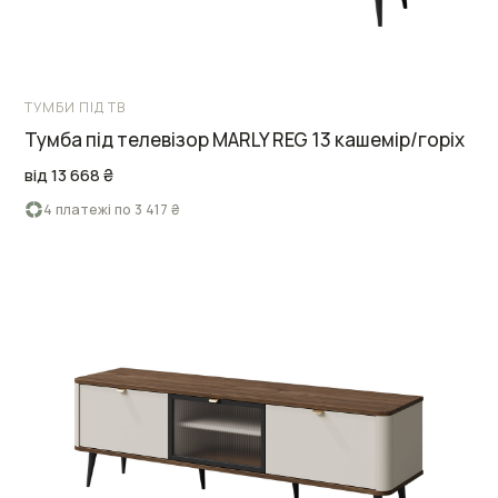
ТУМБИ ПІД ТВ
Тумба під телевізор MARLY REG 13 кашемір/горіх
від 13 668 ₴
4 платежі по 3 417 ₴