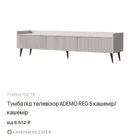
ТУМБИ ПІД ТВ
Тумба під телевізор ADEMO REG 5 кашемір/
кашемір
від 8 852 ₴
4 платежі по 2 213 ₴