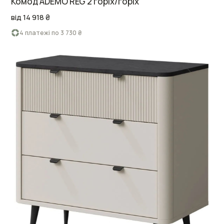
Комод ADEMO REG 2 горіх/горіх
від 14 918 ₴
4 платежі по 3 730 ₴