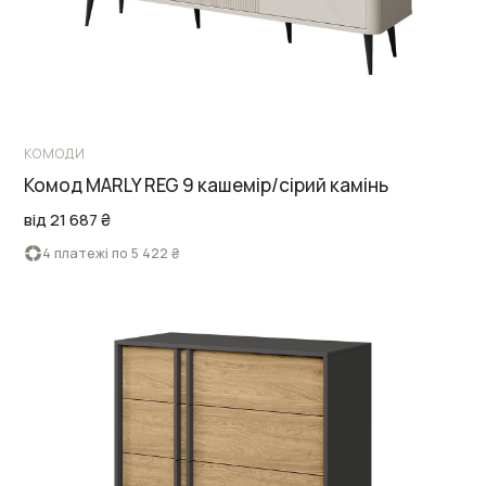
КОМОДИ
Комод MARLY REG 9 кашемір/сірий камінь
від 21 687 ₴
4 платежі по 5 422 ₴